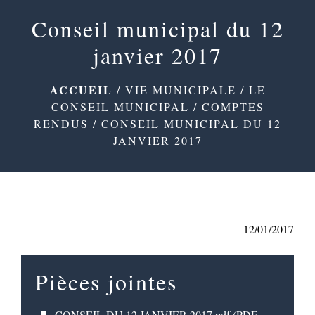
menu
Conseil municipal du 12
janvier 2017
ACCUEIL
/
VIE MUNICIPALE
/
LE
CONSEIL MUNICIPAL
/
COMPTES
RENDUS
/
CONSEIL MUNICIPAL DU 12
JANVIER 2017
12/01/2017
Pièces jointes
CONSEIL DU 12 JANVIER 2017.pdf (PDF -