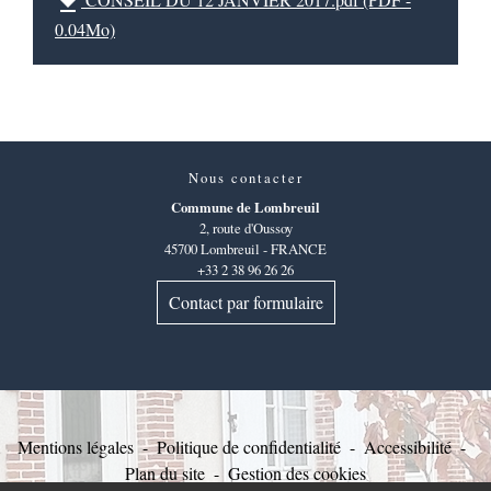
file_download
0.04Mo)
Nous contacter
Commune de Lombreuil
2, route d'Oussoy
45700 Lombreuil - FRANCE
+33 2 38 96 26 26
Contact par formulaire
Mentions légales
-
Politique de confidentialité
-
Accessibilité
-
Plan du site
-
Gestion des cookies