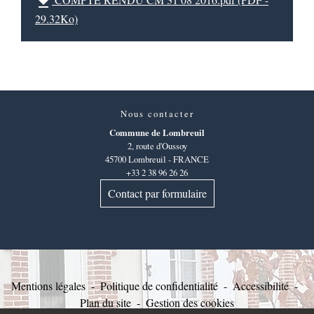
file_download
29.32Ko)
Nous contacter
Commune de Lombreuil
2, route d'Oussoy
45700 Lombreuil - FRANCE
+33 2 38 96 26 26
Contact par formulaire
Mentions légales
-
Politique de confidentialité
-
Accessibilité
-
Plan du site
-
Gestion des cookies