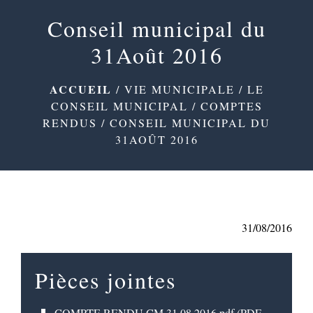
menu
Conseil municipal du
31Août 2016
ACCUEIL
/
VIE MUNICIPALE
/
LE
CONSEIL MUNICIPAL
/
COMPTES
RENDUS
/
CONSEIL MUNICIPAL DU
31AOÛT 2016
31/08/2016
Pièces jointes
COMPTE RENDU CM 31 08 2016.pdf (PDF -