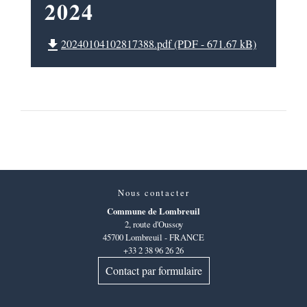
2024
20240104102817388.pdf (PDF - 671.67 kB)
file_download
Nous contacter
Commune de Lombreuil
2, route d'Oussoy
45700 Lombreuil - FRANCE
+33 2 38 96 26 26
Contact par formulaire